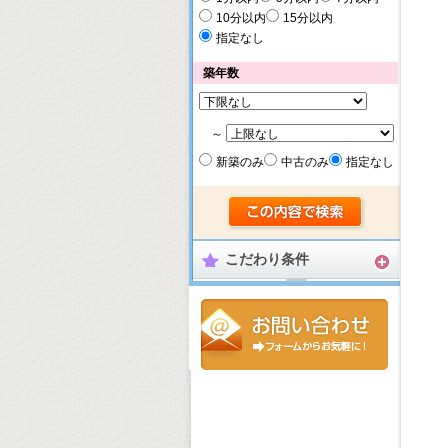
10分以内
15分以内
指定なし
築年数
～
新築のみ
中古のみ
指定なし
こだわり条件