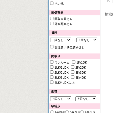
その他
画像有無
検索
間取り図あり
外観写真あり
賃料
～
管理費／共益費を含む
間取り
ワンルーム
1K/1DK
1LK/1LDK
2K/2DK
2LK/2LDK
3K/3DK
3LK/3LDK
4K/4DK
4LK/4LDK以上
面積
～
駅徒歩
1分以内
5分以内
7分以内