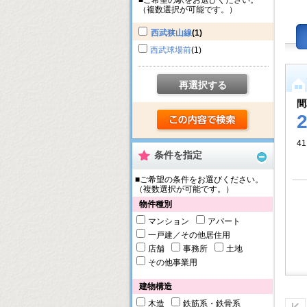
■ご希望の駅をお選びください。
（複数選択が可能です。）
西武狭山線
(1)
西武球場前
(1)
再選択する
間
41
条件を指定
■ご希望の条件をお選びください。
（複数選択が可能です。）
物件種別
マンション
アパート
一戸建／その他居住用
店舗
事務所
土地
その他事業用
建物構造
木造
鉄筋系・鉄骨系