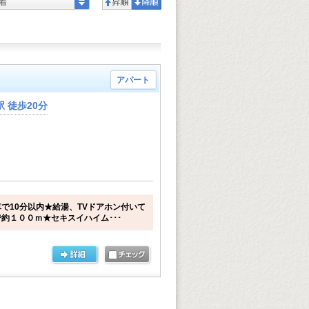
着
アパート
 徒歩20分
で10分以内★給湯、TVドアホン付いて
約１００ｍ★セキスイハイム･･･