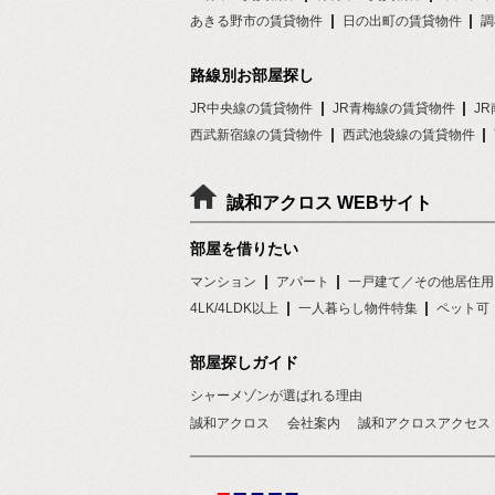
あきる野市の賃貸物件
日の出町の賃貸物件
調
路線別お部屋探し
JR中央線の賃貸物件
JR青梅線の賃貸物件
J
西武新宿線の賃貸物件
西武池袋線の賃貸物件
誠和アクロス WEBサイト
部屋を借りたい
マンション
アパート
一戸建て／その他居住用
4LK/4LDK以上
一人暮らし物件特集
ペット可
部屋探しガイド
シャーメゾンが選ばれる理由
誠和アクロス
会社案内
誠和アクロスアクセス