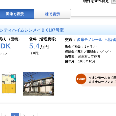
物件を並べ替え
新
シティハイムシンメイＢ 0107号室
取り（面積）
賃料（管理費等）
交通：
多摩モノレール 上北台駅
2DK
5.4
万円
敷金／礼金：
1ヶ月／ -
保証金／敷引／償却金：
-／ -／ -
（ 0円）
.31㎡
所在地：
武蔵村山市神明
築年月：
1986年10月
イオンモールまで車
ます★ローソンまで