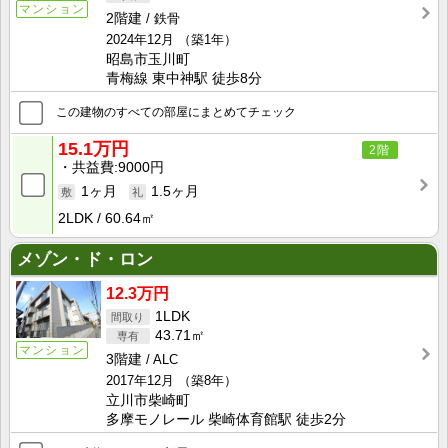
マンション
2階建
鉄骨
2024年12月
（築1年）
昭島市玉川町
青梅線 東中神駅 徒歩8分
この建物のすべての部屋にまとめてチェック
15.1万円
2階
共益費
9000円
1ヶ月
1.5ヶ月
2LDK
60.64㎡
メゾン・ド・ロン
12.3万円
1LDK
43.71㎡
マンション
3階建
ALC
2017年12月
（築8年）
立川市柴崎町
多摩モノレール 柴崎体育館駅 徒歩2分