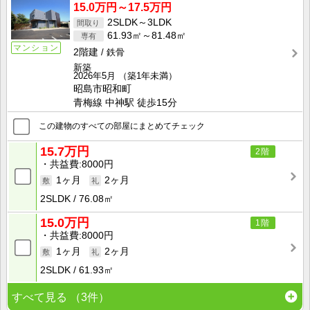
15.0万円～17.5万円
2SLDK～3LDK
61.93㎡～81.48㎡
マンション
2階建
鉄骨
新築
2026年5月
（築1年未満）
昭島市昭和町
青梅線 中神駅 徒歩15分
この建物のすべての部屋にまとめてチェック
15.7万円
2階
共益費
8000円
1ヶ月
2ヶ月
2SLDK
76.08㎡
15.0万円
1階
共益費
8000円
1ヶ月
2ヶ月
2SLDK
61.93㎡
すべて見る
（3件）