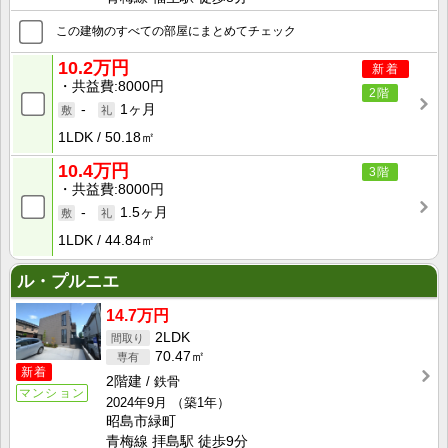
この建物のすべての部屋にまとめてチェック
10.2万円
新着
共益費
8000円
2階
-
1ヶ月
1LDK
50.18㎡
10.4万円
3階
共益費
8000円
-
1.5ヶ月
1LDK
44.84㎡
ル・プルニエ
14.7万円
2LDK
70.47㎡
新着
2階建
鉄骨
マンション
2024年9月
（築1年）
昭島市緑町
青梅線 拝島駅 徒歩9分