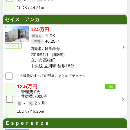
1LDK
44.21㎡
セイス アンカ
12.5万円
1LDK
46.25㎡
アパート
2階建
軽量鉄骨
2018年1月
（築8年）
立川市高松町
中央線 立川駅 徒歩18分
この建物のすべての部屋にまとめてチェック
12.5万円
1階
管理費
0円
共益費
7000円
-
2ヶ月
1LDK
46.25㎡
Ｅｓｐｅｒａｎｚａ