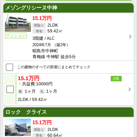
メゾングリシーヌ中神
15.1万円
2LDK
59.42㎡
マンション
3階建
ALC
2024年7月
（築2年）
昭島市中神町
青梅線 中神駅 徒歩5分
この建物のすべての部屋にまとめてチェック
15.1万円
2階
共益費
10000円
1ヶ月
1ヶ月
2LDK
59.42㎡
ロック クライス
15.1万円
2LDK
60.64㎡