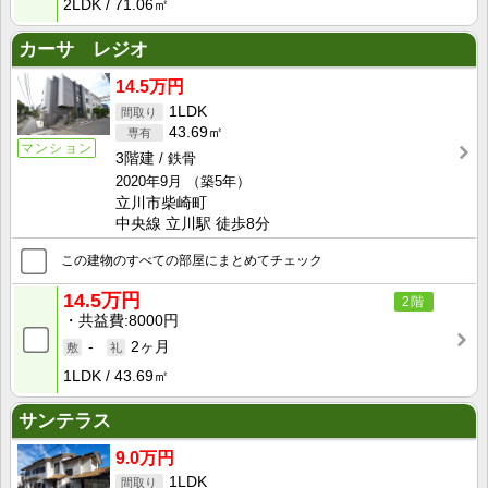
2LDK
71.06㎡
カーサ レジオ
14.5万円
1LDK
43.69㎡
マンション
3階建
鉄骨
2020年9月
（築5年）
立川市柴崎町
中央線 立川駅 徒歩8分
この建物のすべての部屋にまとめてチェック
14.5万円
2階
共益費
8000円
-
2ヶ月
1LDK
43.69㎡
サンテラス
9.0万円
1LDK