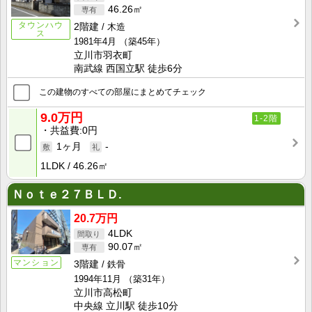
46.26㎡
タウンハウ
2階建
木造
ス
1981年4月
（築45年）
立川市羽衣町
南武線 西国立駅 徒歩6分
この建物のすべての部屋にまとめてチェック
9.0万円
1-2階
共益費
0円
1ヶ月
-
1LDK
46.26㎡
Ｎｏｔｅ２７ＢＬＤ.
20.7万円
4LDK
90.07㎡
マンション
3階建
鉄骨
1994年11月
（築31年）
立川市高松町
中央線 立川駅 徒歩10分