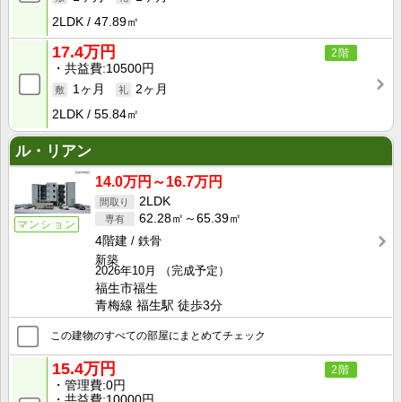
2LDK
47.89㎡
17.4万円
2階
共益費
10500円
1ヶ月
2ヶ月
2LDK
55.84㎡
ル・リアン
14.0万円～16.7万円
2LDK
62.28㎡～65.39㎡
マンション
4階建
鉄骨
新築
2026年10月
（完成予定）
福生市福生
青梅線 福生駅 徒歩3分
この建物のすべての部屋にまとめてチェック
15.4万円
2階
管理費
0円
共益費
10000円