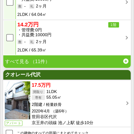
-
2ヶ月
2LDK
64.04㎡
14.2万円
1階
管理費
0円
共益費
10000円
-
2ヶ月
2LDK
65.39㎡
すべて見る
（11件）
クオレール代沢
17.5万円
1LDK
55.05㎡
2階建
軽量鉄骨
2020年4月
（築6年）
世田谷区代沢
京王井の頭線 池ノ上駅 徒歩10分
アパート
この建物のすべての部屋にまとめてチェック