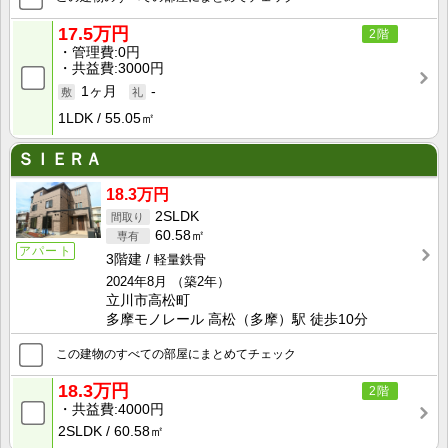
17.5万円
2階
管理費
0円
共益費
3000円
1ヶ月
-
1LDK
55.05㎡
ＳＩＥＲＡ
18.3万円
2SLDK
60.58㎡
アパート
3階建
軽量鉄骨
2024年8月
（築2年）
立川市高松町
多摩モノレール 高松（多摩）駅 徒歩10分
この建物のすべての部屋にまとめてチェック
18.3万円
2階
共益費
4000円
2SLDK
60.58㎡