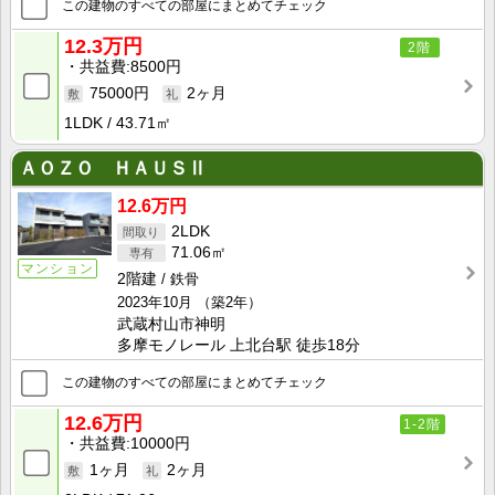
この建物のすべての部屋にまとめてチェック
12.3万円
2階
共益費
8500円
75000円
2ヶ月
1LDK
43.71㎡
ＡＯＺＯ ＨＡＵＳⅡ
12.6万円
2LDK
71.06㎡
マンション
2階建
鉄骨
2023年10月
（築2年）
武蔵村山市神明
多摩モノレール 上北台駅 徒歩18分
この建物のすべての部屋にまとめてチェック
12.6万円
1-2階
共益費
10000円
1ヶ月
2ヶ月