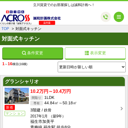
立川賃貸でのお部屋探しは誠和計画へ！
メ
TOP
対面式キッチン
対面式キッチン
条件変更
表示変更
1
16
～
棟目
(16棟)
グランシャリオ
10.2万円～10.4万円
1LDK
44.84㎡～50.18㎡
新着
3階建
鉄骨
マンション
2017年1月
（築9年）
福生市加美平
青梅線 福生駅 徒歩8分