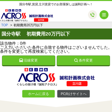
国分寺駅,賃貸,立川賃貸でのお部屋探しは誠和計画へ！
メ
TOP
初期費用20万円以下
国分寺駅 初期費用20万円以下
該当物件：0件
ご入力いただいた条件に合致する物件はございませんでした。
条件を変更して再度検索してください。
沿線変更
条件変更
ホームに戻る
PC向けサイトへ