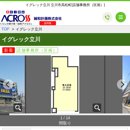
イグレック立川 立川市高松町[店舗事務所（区画）]
メ
TOP
イグレック立川
イグレック立川
新着
店舗事務所（区画）
1 / 14
間取り