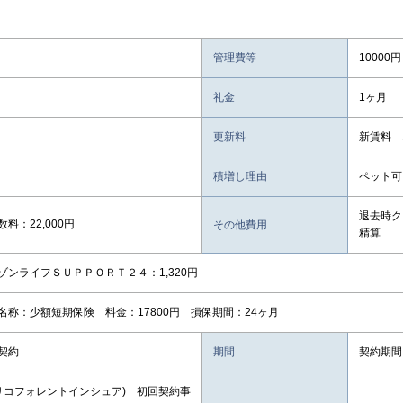
管理費等
10000円
礼金
1ヶ月
更新料
新賃料 
積増し理由
ペット可
退去時ク
料：22,000円
その他費用
精算
ゾンライフＳＵＰＰＯＲＴ２４：1,320円
名称：少額短期保険 料金：17800円 損保期間：24ヶ月
契約
期間
契約期間
オリコフォレントインシュア) 初回契約事