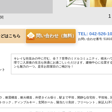
1
関
TEL: 042-526-1
問い合わせ（無料）
などはこちら
お問い合わせ番号: 51810
キレイな街並みの中に佇む、全７７世帯のミドルコミュニティ。積水ハ
理でご入居後の生活も快適にお過ごしいただけます。建物中心に位置す
ンも魅力の一つ。是非お部屋目のご検討を！
ント
ラ，耐震構造，耐火構造，外壁タイル張り，駅まで平坦，閑静な住宅街，平坦地，
トロック，ディンプルキー，玄関ホール，陽当たり良好，フリーレント，保証人(不