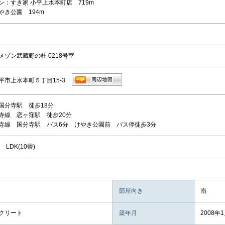
ン：すき家 小平上水本町店 719m
やき公園 194m
メゾン武蔵野の杜 0218号室
平市上水本町５丁目15-3
国分寺駅 徒歩18分
寺線 恋ヶ窪駅 徒歩20分
寺線 国分寺駅 バス6分 けやき公園前 バス停徒歩3分
 LDK(10畳)
部屋向き
南
クリート
築年月
2008年