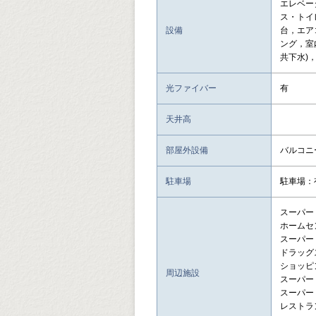
エレベー
ス・トイ
設備
台，エア
ング，室
共下水)
光ファイバー
有
天井高
部屋外設備
バルコニ
駐車場
駐車場：
スーパー：
ホームセン
スーパー
ドラッグス
ショッピング
周辺施設
スーパー：
スーパー：O
レストラン