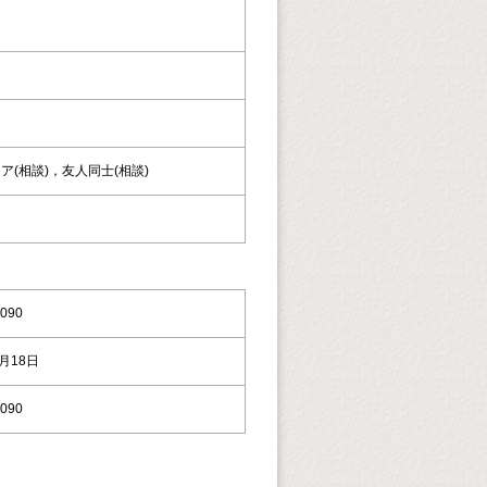
ェア(相談)，友人同士(相談)
090
8月18日
090