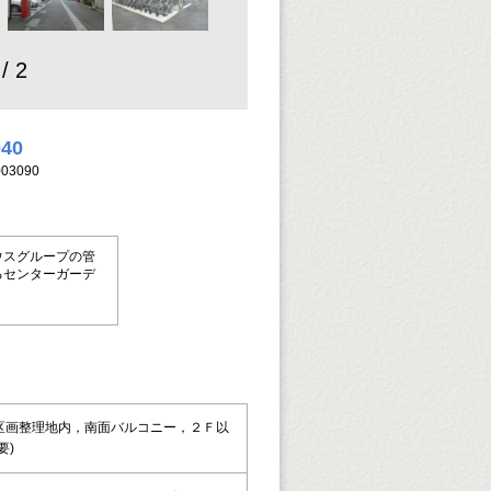
 / 2
040
03090
ウスグループの管
るセンターガーデ
区画整理地内，南面バルコニー，２Ｆ以
要)