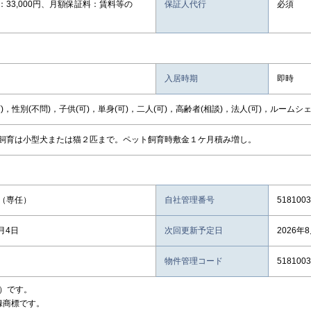
：33,000円、月額保証料：賃料等の
保証人代行
必須
入居時期
即時
)，性別(不問)，子供(可)，単身(可)，二人(可)，高齢者(相談)，法人(可)，ルームシ
飼育は小型犬または猫２匹まで。ペット飼育時敷金１ケ月積み増し。
（専任）
自社管理番号
5181003
8月4日
次回更新予定日
2026年
物件管理コード
5181003
）です。
録商標です。