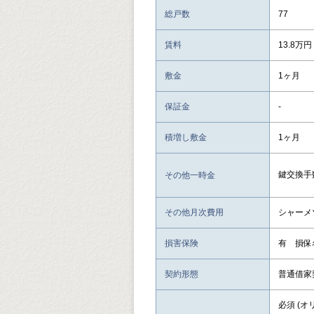
総戸数
77
賃料
13.8万円
敷金
1ヶ月
保証金
-
積増し敷金
1ヶ月
鍵交換手数
その他一時金
その他月次費用
シャーメ
損害保険
有 損保
契約形態
普通借家
必須 (