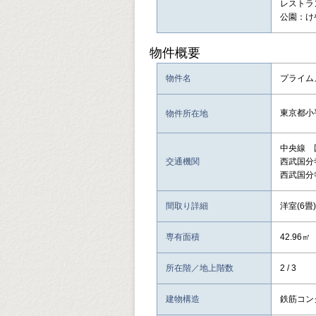
レストラ
公園：け
物件概要
物件名
プライム
東京都小
物件所在地
中央線 
交通機関
西武国分
西武国分
間取り詳細
洋室(6畳)
専有面積
42.96㎡
所在階／地上階数
2 / 3
建物構造
鉄筋コン