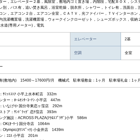
ター，エレベーター２基，風除室，敷地内ゴミ置き場，内階段，宅配ＢＯＸ，シス
レ別，バス有，追い焚き風呂，浴室乾燥，脱衣所，シャワー，トイレ有，洗面台，
コン，エアコン２台，エアコン全室，ＣＡＴＶ，光ファイバー，ＴＶインターホン
内洗濯機置場，洗濯機置場，ウォークインクローゼット，シューズボックス，収納２
，水道(専用メーター)，電気
エレベーター
2基
空調
全室
ー
有(敷地内) 15400～17600円/月 機械式 駐車場敷金：1ヶ月 駐車場礼金：1
ｻﾐｯﾄｽﾄｱ 小平上水本町店 332m
ター：ﾎｰﾑｾﾝﾀｰｺｰﾅﾝ 小平店 447m
：いなげや 国分寺東恋ヶ窪店 292m
トア：ｻﾝﾄﾞﾗｯｸﾞ 恋ｹ窪店 393m
施設：ACROSS PLAZA(ｱｸﾛｽﾌﾟﾗｻﾞ)小平 586m
OK(ｵｰｹｰ) 国分寺店 1064m
lympic(ｵﾘﾝﾋﾟｯｸ) 小金井店 1439m
：ｺｺｽ 小平店 201m