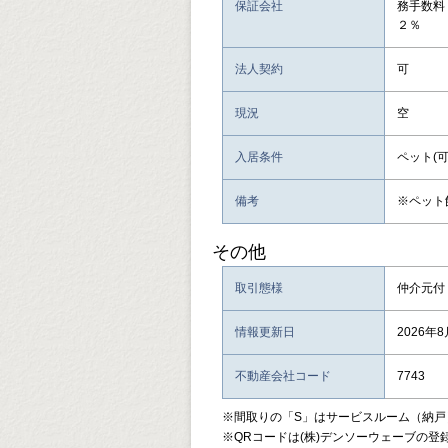
保証会社
務手数料
２％
法人契約
可
現況
空
入居条件
ペット(可
備考
※ペット
その他
取引態様
仲介元付
情報更新日
2026年
不動産会社コード
7743
※間取りの「S」はサービスルーム（納戸
※QRコードは(株)デンソーウェーブの登