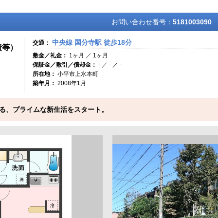
お問い合わせ番号：
5181003090
中央線 国分寺駅 徒歩18分
交通：
費等）
敷金／礼金：
1ヶ月 ／ 1ヶ月
保証金／敷引／償却金：
- ／ - ／ -
所在地：
小平市上水本町
築年月：
2008年1月
る、プライムな新生活をスタート。