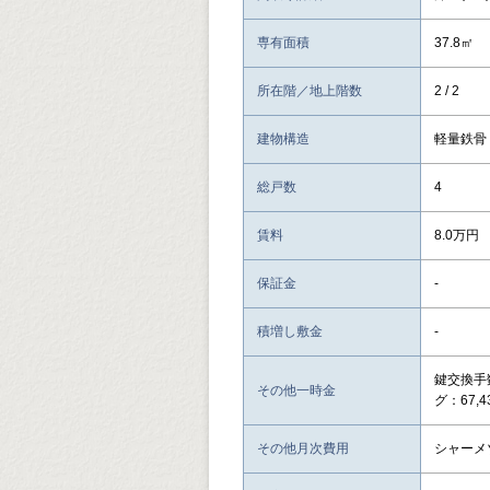
専有面積
37.8㎡
所在階／地上階数
2 / 2
建物構造
軽量鉄骨
総戸数
4
賃料
8.0万円
保証金
-
積増し敷金
-
鍵交換手
その他一時金
グ：67,4
その他月次費用
シャーメゾ