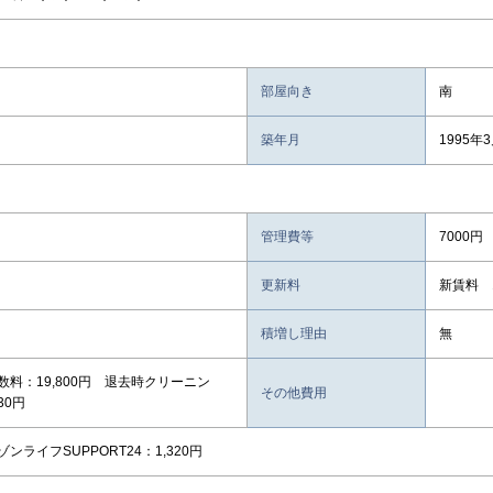
部屋向き
南
築年月
1995年
管理費等
7000円
更新料
新賃料 
積増し理由
無
数料：19,800円 退去時クリーニン
その他費用
30円
ンライフSUPPORT24：1,320円