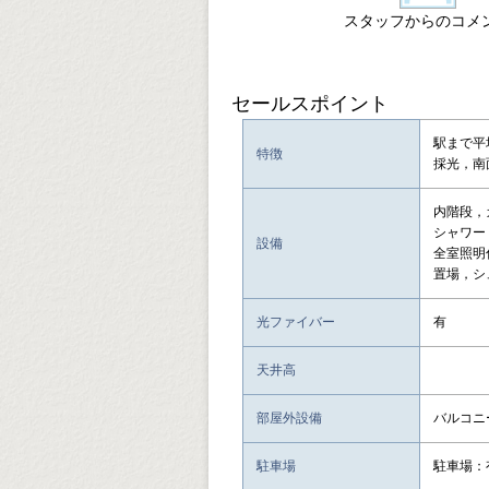
スタッフからのコメ
セールスポイント
駅まで平
特徴
採光，南
内階段，
シャワー
設備
全室照明
置場，シ
光ファイバー
有
天井高
部屋外設備
バルコニ
駐車場
駐車場：