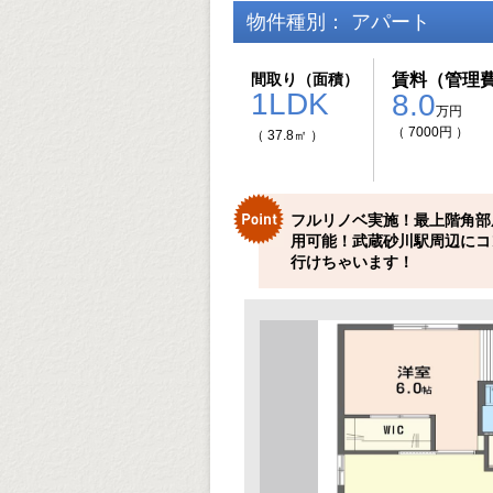
物件種別： アパート
間取り（面積）
賃料（管理
1LDK
8.0
万円
（ 7000円 ）
（ 37.8㎡ ）
フルリノベ実施！最上階角部
用可能！武蔵砂川駅周辺にコ
行けちゃいます！