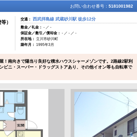
お問い合わせ番号：
5181001982
西武拝島線 武蔵砂川駅 徒歩12分
交通：
費等）
敷金／礼金：
- ／ -
保証金／敷引／償却金：
- ／ - ／ -
所在地：
立川市砂川町
築年月：
1995年3月
屋！南向きで陽当り良好な積水ハウスシャーメゾンです。2路線2駅利
ンビニ・スーパー・ドラッグストアあり、その他イオン等も自転車で