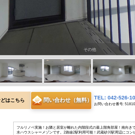
その他
TEL: 042-526-1
問い合わせ（無料）
などはこちら
お問い合わせ番号: 51810
フルリノベ実施！お隣と居室が離れた内階段式の最上階角部屋！南向き
水ハウスシャーメゾンです。2路線2駅利用可能！武蔵砂川駅周辺にコン