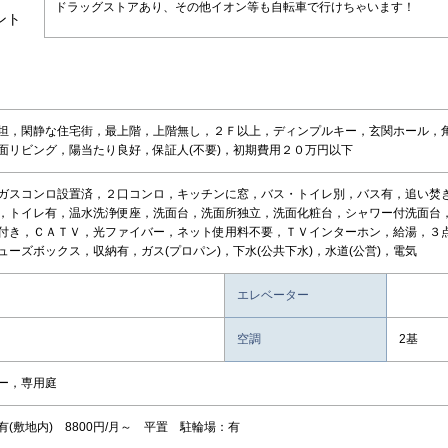
ドラッグストアあり、その他イオン等も自転車で行けちゃいます！
ント
坦，閑静な住宅街，最上階，上階無し，２Ｆ以上，ディンプルキー，玄関ホール，
面リビング，陽当たり良好，保証人(不要)，初期費用２０万円以下
ガスコンロ設置済，２口コンロ，キッチンに窓，バス・トイレ別，バス有，追い焚
，トイレ有，温水洗浄便座，洗面台，洗面所独立，洗面化粧台，シャワー付洗面台
付き，ＣＡＴＶ，光ファイバー，ネット使用料不要，ＴＶインターホン，給湯，３
ューズボックス，収納有，ガス(プロパン)，下水(公共下水)，水道(公営)，電気
エレベーター
空調
2基
ー，専用庭
有(敷地内) 8800円/月～ 平置 駐輪場：有