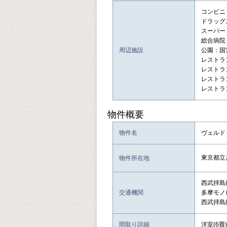
コンビニ：
ドラッグス
スーパー：
総合病院
周辺施設
公園：国
レストラン
レストラン
レストラ
レストラン
物件概要
物件名
ヴェルドミ
東京都立
物件所在地
西武拝島
交通機関
多摩モノ
西武拝島
間取り詳細
洋室(6畳)