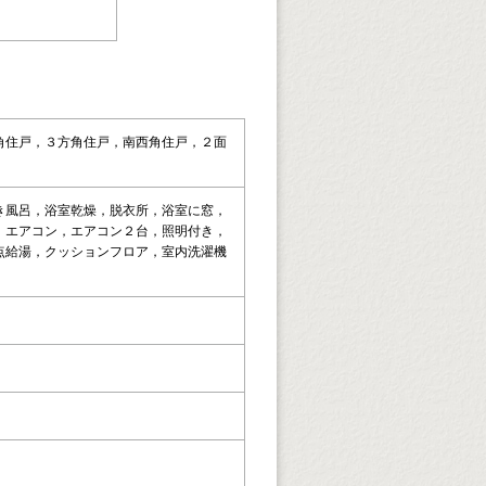
角住戸，３方角住戸，南西角住戸，２面
き風呂，浴室乾燥，脱衣所，浴室に窓，
，エアコン，エアコン２台，照明付き，
点給湯，クッションフロア，室内洗濯機