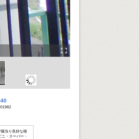
040
01982
で陽当り良好な積
ビニ・スーパー・