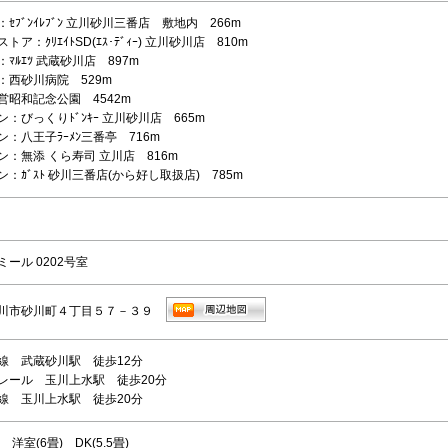
ｾﾌﾞﾝｲﾚﾌﾞﾝ 立川砂川三番店 敷地内 266m
トア：ｸﾘｴｲﾄSD(ｴｽ･ﾃﾞｨｰ) 立川砂川店 810m
ﾏﾙｴﾂ 武蔵砂川店 897m
：西砂川病院 529m
営昭和記念公園 4542m
：びっくりﾄﾞﾝｷｰ 立川砂川店 665m
：八王子ﾗｰﾒﾝ三番亭 716m
ン：無添 くら寿司 立川店 816m
：ｶﾞｽﾄ 砂川三番店(から好し取扱店) 785m
ール 0202号室
川市砂川町４丁目５７－３９
線 武蔵砂川駅 徒歩12分
レール 玉川上水駅 徒歩20分
線 玉川上水駅 徒歩20分
 洋室(6畳) DK(5.5畳)